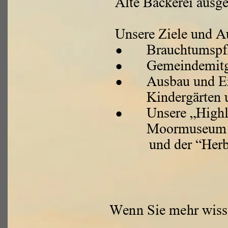
Alte Bäckerei ausge
Unsere Ziele und A
•
Brauchtumspfl
•
Gemeindemitgl
•
Ausbau und Er
Kindergärten 
•
Unsere „Highl
Moormuseum
und der “Herb
Wenn Sie mehr wisse